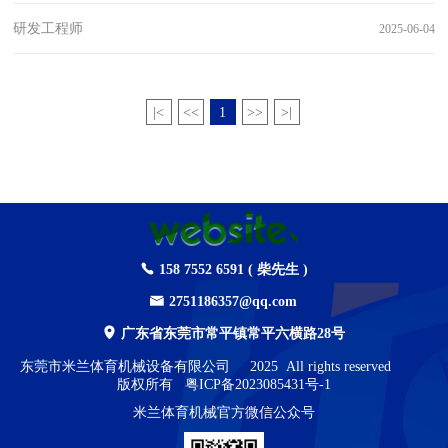
研发工程师
2025-06-04
|<
<<
1
>>
>|
158 7552 6591 ( 柴先生 )
2751186357@qq.com
广东省东莞市常平镇常平六横路28号
东莞市米兰体育机械设备有限公司 2025 All rights reserved
版权所有
粤ICP备2023085431号-1
米兰体育机械官方微信
公众号