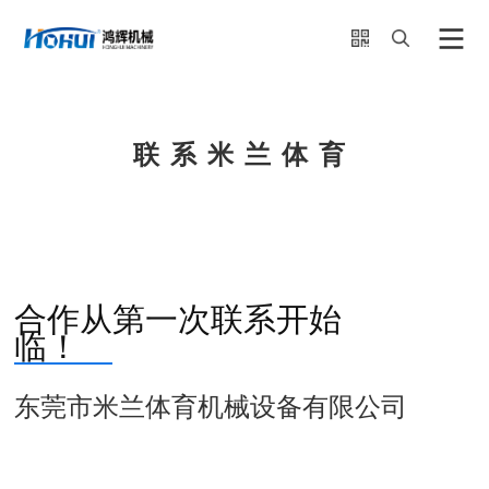
联系米兰体育
合作从第一次联系开始
临！
东莞市米兰体育机械设备有限公司